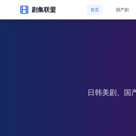
剧集联盟
首页
国产剧
日韩美剧、国