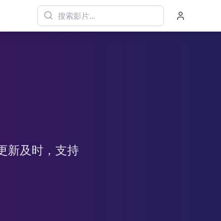
更新及时，支持