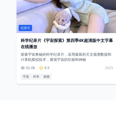
纪录片
科学纪录片《宇宙探索》第四季4K超清版中文字幕
在线播放
探索宇宙奥秘的科学纪录片，采用最新的天文观测数据和
计算机模拟技术，展现宇宙的壮丽和神秘
92.0
k
9.5
2025
宇宙
科学
探索