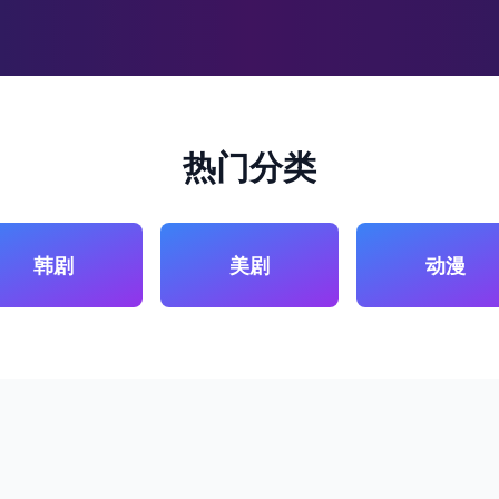
热门分类
韩剧
美剧
动漫