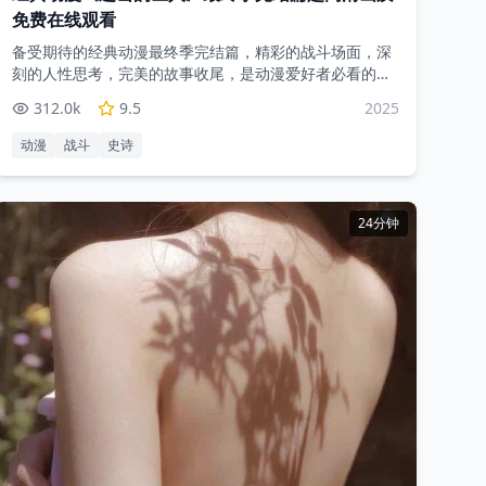
免费在线观看
备受期待的经典动漫最终季完结篇，精彩的战斗场面，深
刻的人性思考，完美的故事收尾，是动漫爱好者必看的史
诗级作品
312.0
k
9.5
2025
动漫
战斗
史诗
24分钟