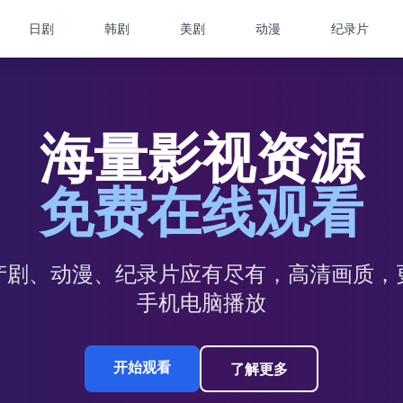
日剧
韩剧
美剧
动漫
纪录片
海量影视资源
免费在线观看
产剧、动漫、纪录片应有尽有，高清画质，
手机电脑播放
开始观看
了解更多